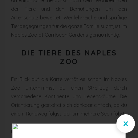
amerikanische Tierparks nach dem Wohlbefinden
der Tiere und den Bemühungen um den
Artenschutz bewertet. Wer lehrreiche und spaßige
Tierbegegnungen für die ganze Familie sucht, ist im
Naples Zoo at Carribean Gardens genau richtig.
DIE TIERE DES NAPLES
ZOO
Ein Blick auf die Karte verrät es schon: Im Naples
Zoo unternimmst du einen Streifzug durch
verschiedene Kontinente und Lebensräume. Die
Orientierung gestaltet sich denkbar einfach, da du
einem Rundweg folgst, der um mehrere Seen führt.
x
Los geht es in der Alligator Bay, wo du bei der