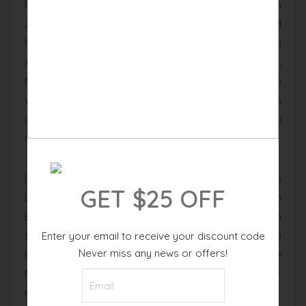
Fütterung von Floridas berühmten Reptilien
zusehen kannst. Auch zahlreiche Wasservögel sind
hier zuhause. Etwas weiter im Süden leben zwei
Arten aus Südamerika: Ameisenbären und Agutis,
Nagetiere, die von Mexiko bis Argentinien
vorkommen. Weiterhin bekommst du Schildkröten
und vom Aussterben bedrohte Tamarin-Äffchen zu
Gesicht.
Danach führt der Weg in die Savanne Afrikas, wo
GET $25 OFF
Löwen, Zebras und Gazellen zuhause sind. Auch
Bongo-Antilopen findest du dort. Die Art ist extrem
selten und zählt in freier Wildbahn nicht einmal 100
Enter your email to receive your discount code
Never miss any news or offers!
Exemplare. Aus Südostasien stammen die
Nepelparder – scheue Raubkatzen mit einer
markanten Fellzeichnung.