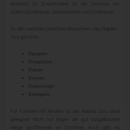
lehrreich für Erwachsene, ist die Tiershow mit
süßen Gürteltieren, Ginsterkatzen und Stinktieren.
Zu den weiteren tierischen Bewohnern des Naples
Zoo gehören:
Papageien
Honigdachse
Pythons
Koyoten
Nashornvögel
Rabengeier.
Für Familien mit Kindern ist der Naples Zoo ideal
geeignet: Nicht nur liegen die gut ausgebauten
Wege größtenteils im Schatten. Auch gibt es