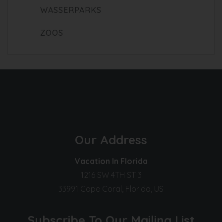
WASSERPARKS
ZOOS
Our Address
Vacation In Florida
1216 SW 4TH ST 3
33991 Cape Coral, Florida, US
Subscribe To Our Mailing List