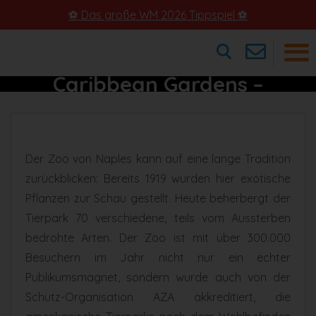
⚽ Das große WM 2026 Tippspiel ⚽
Naples Zoo In Den
Caribbean Gardens –
×
Seltenen Tieren Ganz Nah
Der Zoo von Naples kann auf eine lange Tradition
zurückblicken: Bereits 1919 wurden hier exotische
Pflanzen zur Schau gestellt. Heute beherbergt der
Tierpark 70 verschiedene, teils vom Aussterben
bedrohte Arten. Der Zoo ist mit über 300.000
Besuchern im Jahr nicht nur ein echter
Publikumsmagnet, sondern wurde auch von der
Schutz-Organisation AZA akkreditiert, die