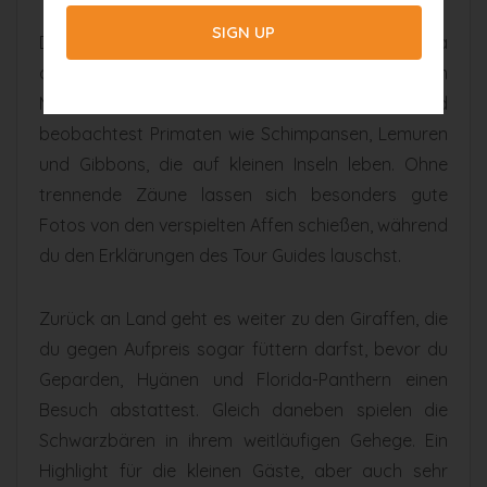
Den größten Teil des Zoos macht der Lake Victoria
aus, eine Kopie von Afrikas berühmtem See im
Miniaturformat. Dort steigst du auf ein Boot und
beobachtest Primaten wie Schimpansen, Lemuren
und Gibbons, die auf kleinen Inseln leben. Ohne
trennende Zäune lassen sich besonders gute
Fotos von den verspielten Affen schießen, während
du den Erklärungen des Tour Guides lauschst.
Zurück an Land geht es weiter zu den Giraffen, die
du gegen Aufpreis sogar füttern darfst, bevor du
Geparden, Hyänen und Florida-Panthern einen
Besuch abstattest. Gleich daneben spielen die
Schwarzbären in ihrem weitläufigen Gehege. Ein
Highlight für die kleinen Gäste, aber auch sehr