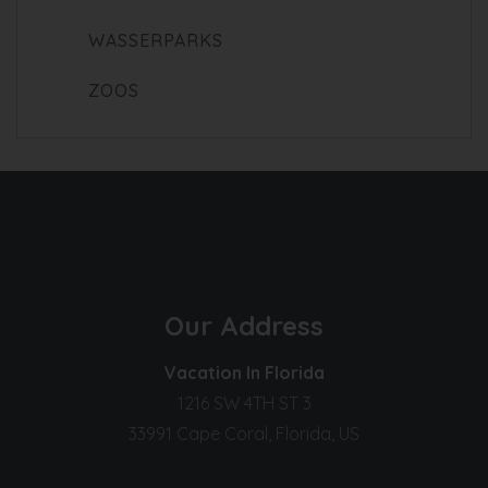
WASSERPARKS
ZOOS
Our Address
Vacation In Florida
1216 SW 4TH ST 3
33991 Cape Coral, Florida, US