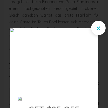
Los geht es beim Eingang, wo Rosa Flamingos in
einem nachgebauten Feuchtgebiet stolzieren.
Gleich daneben wartet das erste Highlight für
kleine Gäste: Im Touch Pool lassen sich Meerestiere
x
wie Putzerfische, Rochen und Bambushaie
streicheln. Natürlich sind die Fische alle harmlos.
Auf eine Reise in die Küstengewässer der südlichen
Hemisphäre geht es im Tropical Fish Aquarium.
Wahrhaft riesig präsentiert sich das angrenzende
Reef Aquarium, das 28.390 Hektoliter fasst. Zum
Vergleich: Das sind ganze 20.000 Badewannen.
Hier siehst du dabei zu, wie Taucher bunte
Korallenriff-Bewohner füttern. Bei Rescue a Reef,
einer Kollaboration mit der Universität von Miami,
bist du live dabei, wenn ein neues Korallenriff