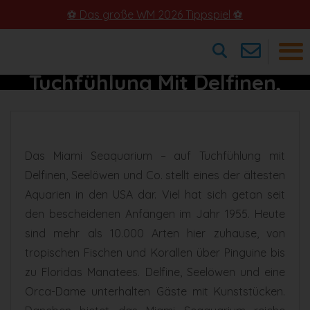
⚽ Das große WM 2026 Tippspiel ⚽
Miami Seaquarium – Auf
Tuchfühlung Mit Delfinen,
×
Seelöwen Und Co. In Miami
Das Miami Seaquarium – auf Tuchfühlung mit
Delfinen, Seelöwen und Co. stellt eines der ältesten
Aquarien in den USA dar. Viel hat sich getan seit
den bescheidenen Anfängen im Jahr 1955. Heute
sind mehr als 10.000 Arten hier zuhause, von
tropischen Fischen und Korallen über Pinguine bis
zu Floridas Manatees. Delfine, Seelöwen und eine
Orca-Dame unterhalten Gäste mit Kunststücken.