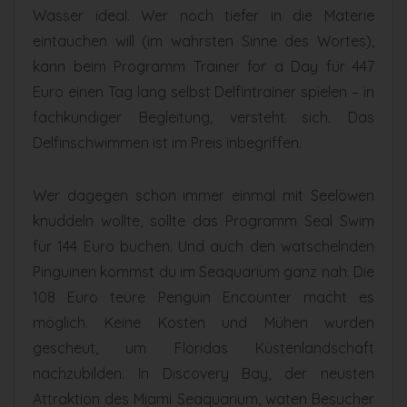
Wasser ideal. Wer noch tiefer in die Materie
eintauchen will (im wahrsten Sinne des Wortes),
kann beim Programm Trainer for a Day für 447
Euro einen Tag lang selbst Delfintrainer spielen – in
fachkundiger Begleitung, versteht sich. Das
Delfinschwimmen ist im Preis inbegriffen.
Wer dagegen schon immer einmal mit Seelöwen
knuddeln wollte, sollte das Programm Seal Swim
für 144 Euro buchen. Und auch den watschelnden
Pinguinen kommst du im Seaquarium ganz nah. Die
108 Euro teure Penguin Encounter macht es
möglich. Keine Kosten und Mühen wurden
gescheut, um Floridas Küstenlandschaft
nachzubilden. In Discovery Bay, der neusten
Attraktion des Miami Seaquarium, waten Besucher