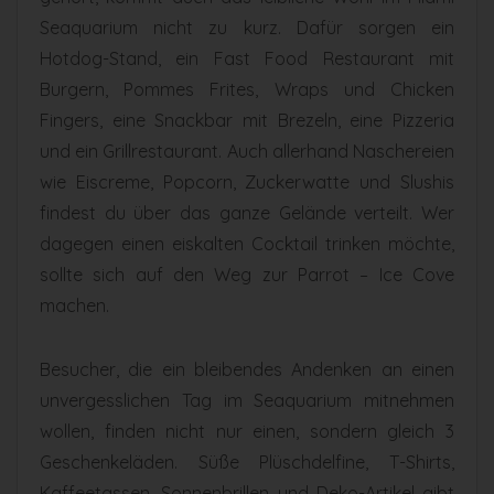
Seaquarium nicht zu kurz. Dafür sorgen ein
Hotdog-Stand, ein Fast Food Restaurant mit
Burgern, Pommes Frites, Wraps und Chicken
Fingers, eine Snackbar mit Brezeln, eine Pizzeria
und ein Grillrestaurant. Auch allerhand Naschereien
wie Eiscreme, Popcorn, Zuckerwatte und Slushis
findest du über das ganze Gelände verteilt. Wer
dagegen einen eiskalten Cocktail trinken möchte,
sollte sich auf den Weg zur Parrot – Ice Cove
machen.
Besucher, die ein bleibendes Andenken an einen
unvergesslichen Tag im Seaquarium mitnehmen
wollen, finden nicht nur einen, sondern gleich 3
Geschenkeläden. Süße Plüschdelfine, T-Shirts,
Kaffeetassen, Sonnenbrillen und Deko-Artikel gibt