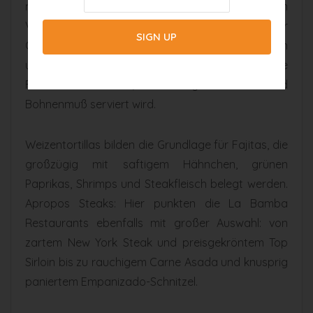
mexikanischen Küche gibt es im La Bamba in vielen
Variationen, etwa mit Pilzen, Käse, Tomaten oder
Chillischoten. Wer sich nicht zwischen Hühnchen
und Schweinefleisch entscheiden kann, bestellt die
Fiesta Combination, die mit gelbem Reis und
Bohnenmuß serviert wird.
Weizentortillas bilden die Grundlage für Fajitas, die
großzügig mit saftigem Hähnchen, grünen
Paprikas, Shrimps und Steakfleisch belegt werden.
Apropos Steaks: Hier punkten die La Bamba
Restaurants ebenfalls mit großer Auswahl: von
zartem New York Steak und preisgekröntem Top
Sirloin bis zu rauchigem Carne Asada und knusprig
paniertem Empanizado-Schnitzel.