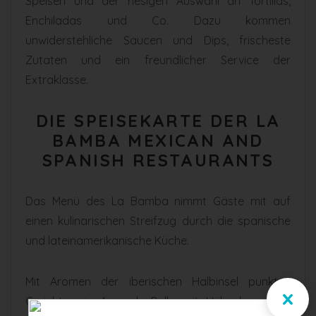
Speisen und der riesigen Auswahl an Tortillas,
Enchiladas und Co. Dazu kommen
unwiderstehliche Saucen und Dips, frischeste
Zutaten und ein freundlicher Service der
Extraklasse.
DIE SPEISEKARTE DER LA
BAMBA MEXICAN AND
SPANISH RESTAURANTS
Das Menü des La Bamba nimmt Gäste mit auf
einen kulinarischen Streifzug durch die spanische
und lateinamerikanische Küche.
Mit Aromen der iberischen Halbinsel punkten
x
Gerichte wie Aroz de Pollo mit Hühnchen, Reis,