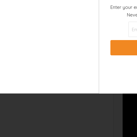
 Gummibäume ragen in sumpfigen Gebieten
Enter your e
nte Gras-Prärien, und die Küste wird von
Neve
teressante Art ist der Banyan-Baum mit
 Magnolien, Rhododendron und Hibiscus.
 Der Bundesstaat ist bekannt für seine
ird in den ganzen USA verkauft. Überhaupt
ine Seltenheit, in Floridas Gärten Mangos,