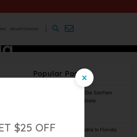
UNG
BEWERTUNGEN
da
Popular Posts
x
Manatees In Florida – Die Sanften
Seekühe Im Sunshine State
ET $25 OFF
Alligatoren Und Krokodile In Florida