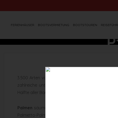
FERIENHÄUSER
BOOTSVERMIETUNG
BOOTSTOUREN
REISEFÜHR
P
3.500 Arten von
Pflanzen
hat Florida zu bieten – 
zahlreiche unterschiedliche Landschaftsformen un
Hälfte aller Baumarten der USA in Florida wachsen:
Palmen
säumen vor allem den tropischen Süden Fl
Palmetto-Palme der offizielle Wappen-Baum des B