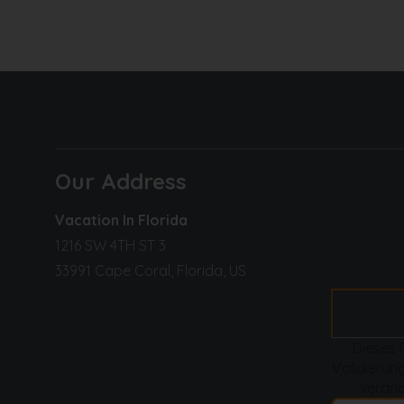
Our Address
Vacation In Florida
1216 SW 4TH ST 3
33991 Cape Coral, Florida, US
Dieses 
Validierung
veränd