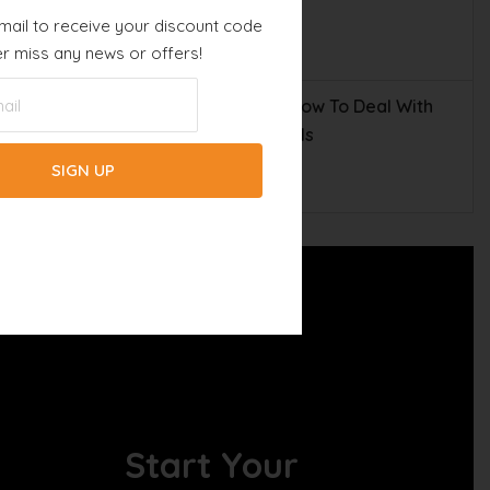
mail to receive your discount code
r miss any news or offers!
Jellyfish In Florida – How To Deal With
The Gelatinous Animals
Start Your