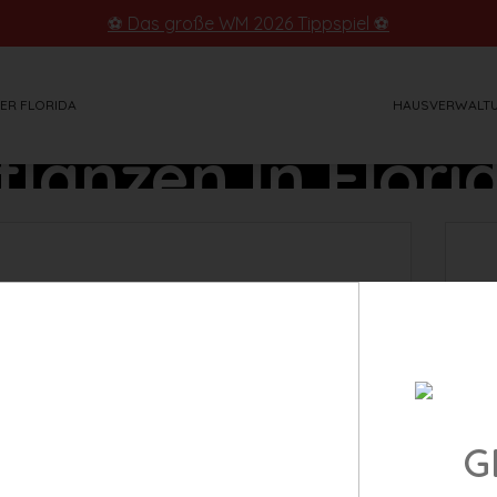
⚽ Das große WM 2026 Tippspiel ⚽
ER FLORIDA
HAUSVERWALT
flanzen In Flori
kein Wunder, besitzt der Bundesstaat doch
d Habitate. So schätzt man z. B., dass die
G
oridas – nicht umsonst ist die 20 m hohe
undesstaats. Doch auch importierte Kokos-