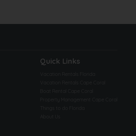
Quick Links
Vacation Rentals Florida
Vacation Rentals Cape Coral
Boat Rental Cape Coral
Property Management Cape Coral
Things to do Florida
About Us