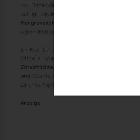
und Dattelpalmen gedeihen hier. Zypressen und
auf, im Landesinneren erstrecken sich ausgedeh
Mangrovenpflanzen
gesäumt. Eine besonders in
seinen knorrigen, verschlungenen Ästen.
Ein Fest für die Augen bieten bunte
Blumen
wie
Offizielle Wappen-Blume ist die Orangenblüte:
Zitrusfrüchte
, und Orangensaft made in Florida w
sind Obstfreunde hier genau richtig: Es ist es ke
Zitronen, Papayas oder Litschis zu finden.
Anzeige