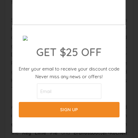
für lange Ausflugstage.
Stolz ist die Küche auch auf ihre
Burger
– natürlich
mit dem echten Ford´s Garage-Stempel. Nur
qualitativ hochwertiges Black Angus-Fleisch und
gereifter Käse werden zur Zubereitung verwendet.
GET $25 OFF
Dazu gibt es herzhafte Kartoffelecken oder
Pommes Frites. Natürlich serviert die Küche
Enter your email to receive your discount code
gesunde Salate, gerne auch mit Lachs und
Never miss any news or offers!
Hühnchen. Fischliebhaber genießen saftiges
Thunfisch-Filet mit Sesam oder Avocado-Sushi.
Auch
leichte Snacks
wie Nachos und Brezeln sind
in Ford´s Garage zu haben, genauso wie ein
glutenfreies Menü
. Bei den leckeren Nachspeisen
wie
Key Lime Pie
und
Erdnussbutter-Kuchen