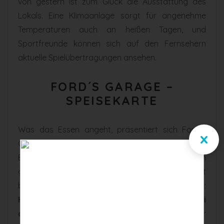
von gestern ist zum Glück die Ausstattung des
Lokals. Eine Klimaanlage sorgt für angenehme
Temperaturen auch an heißen Tagen, und
Sportfreunde können sich auf den Fernsehern
aktuelle Spielübertragungen ansehen.
FORD´S GARAGE –
SPEISEKARTE
Was das Essen angeht, präsentiert sich Ford´s
x
Garage wohltuend konventionell. Keine großen
Experimente muss man hier fürchten, stattdessen
glänzt die Speisekarte von Ford´s Garage mit
bewährter
amerikanischer Küche
:
Hausgemachter Hackbraten
,
Chili
und
Macaroni
and Cheese
sind genau die richtigen Sattmacher