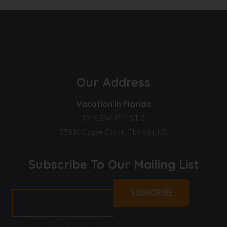
Our Address
Vacation In Florida
1216 SW 4TH ST 3
33991 Cape Coral, Florida, US
Subscribe To Our Mailing List
Dieses Feld dient zur