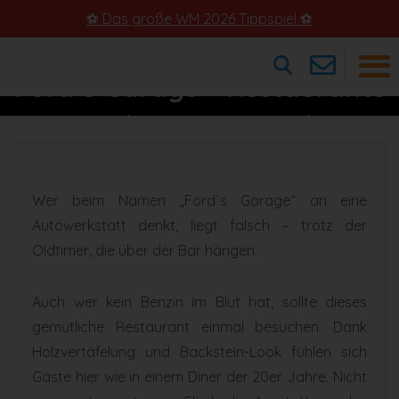
⚽ Das große WM 2026 Tippspiel ⚽
Ford´s Garage – Restaurants
×
Im Stile Der 20er Jahre
Wer beim Namen „Ford´s Garage“ an eine
Autowerkstatt denkt, liegt falsch – trotz der
Oldtimer, die über der Bar hängen.
Auch wer kein Benzin im Blut hat, sollte dieses
gemütliche Restaurant einmal besuchen. Dank
Holzvertäfelung und Backstein-Look fühlen sich
Gäste hier wie in einem Diner der 20er Jahre. Nicht