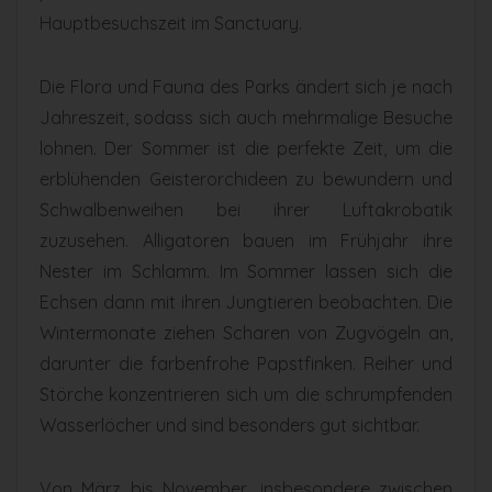
Hauptbesuchszeit im Sanctuary.
Die Flora und Fauna des Parks ändert sich je nach
Jahreszeit, sodass sich auch mehrmalige Besuche
lohnen. Der Sommer ist die perfekte Zeit, um die
erblühenden Geisterorchideen zu bewundern und
Schwalbenweihen bei ihrer Luftakrobatik
zuzusehen. Alligatoren bauen im Frühjahr ihre
Nester im Schlamm. Im Sommer lassen sich die
Echsen dann mit ihren Jungtieren beobachten. Die
Wintermonate ziehen Scharen von Zugvögeln an,
darunter die farbenfrohe Papstfinken. Reiher und
Störche konzentrieren sich um die schrumpfenden
Wasserlöcher und sind besonders gut sichtbar.
Von März bis November, insbesondere zwischen