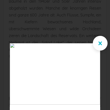
Bäume in den 1940er und 50er Jahren intensiv
abgeholzt wurden. Manche der knorrigen Riesen
sind ganze 600 Jahre alt. Auch Flüsse, Sümpfe, ein
mit Kiefern bewachsenes Hochland,
überschwemmte Wiesen und wilde Orchideen
zieren die Landschaft des Reservats. Ein weiteres
x
Merkmal ist der „Salad Lake“, der seinen Namen
den Salatblatt-ähnlichen Hyazinthen auf seiner
Oberfläche verdankt.
WAS GIBT ES IM
CORKSCREW SWAMP
SANCTUARY ZU SEHEN?
Erste Anlaufstelle ist das Blair Audubon Visitor
Center. Hier informiert dich ein Film über das