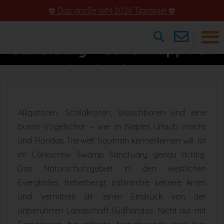
⚽ Das große WM 2026 Tippspiel ⚽
Corkscrew Swamp
Sanctuary – Geheimtipp Für
×
Naturbeobachtungen In
Naples
Alligatoren, Schildkröten, Waschbären und eine
bunte Vogelschar – wer in Naples Urlaub macht
und Floridas Tierwelt hautnah kennenlernen will, ist
im Corkscrew Swamp Sanctuary genau richtig.
Das Naturschutzgebiet in den westlichen
Everglades beherbergt zahlreiche seltene Arten
und vermittelt dir einen Eindruck von der
unberührten Landschaft Südfloridas. Nicht nur mit