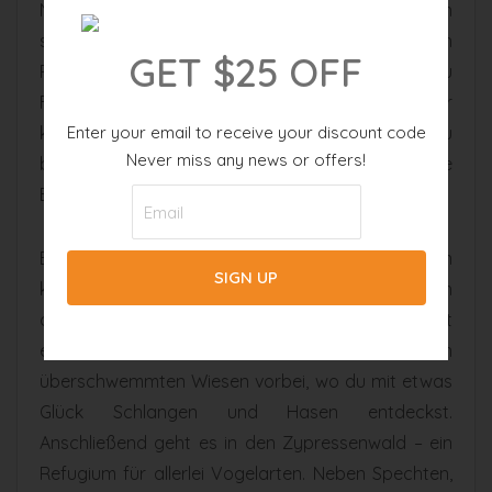
Naturschutzgebiet, und in einem Glastank lassen
sich Baby-Alligatoren betrachten. Neben
GET $25 OFF
Postkarten, Souvenirs, T-Shirts und Büchern zu
Floridas Natur kannst du dort auch Ferngläser
Enter your email to receive your discount code
kaufen, um die Vogelwelt des Sanctuarys zu
Never miss any news or offers!
beobachten. Broschüren für große und kleine
Besucher liegen aus.
Ein Wanderweg, der dank hölzernen Stegen
komfortabel zu begehen ist, schlängelt sich durch
das Corkscrew Swamp Sanctuary: Der Pfad ist
etwa 3,6 Kilometer lang und führt zunächst an
überschwemmten Wiesen vorbei, wo du mit etwas
Glück Schlangen und Hasen entdeckst.
Anschließend geht es in den Zypressenwald – ein
Refugium für allerlei Vogelarten. Neben Spechten,