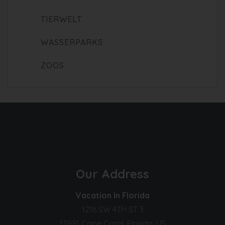
TIERWELT
WASSERPARKS
ZOOS
Our Address
Vacation In Florida
1216 SW 4TH ST 3
33991 Cape Coral, Florida, US