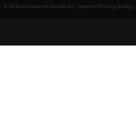
© 2026 Vacation In Florida Inc. |
Imprint
|
Privacy Policy