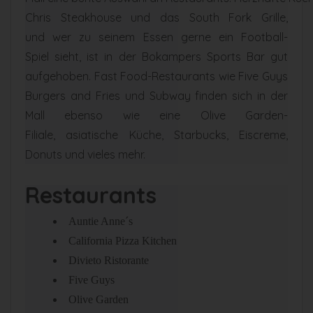
Chris Steakhouse und das South Fork Grille,
und
wer
zu
seinem
Essen gerne
ein
Football-
Spiel
sieht
,
ist
in der
Bokampers
Sports Bar gut
aufgehoben. Fast Food-Restaurants
wie
Five Guys
Burgers and Fries und Subway
finden
sich
in der
Mall
ebenso
wie
eine
Olive Garden-
Filiale
,
asiatische
Küche
, Starbucks,
Eiscreme
,
Donuts und
vieles
mehr
.
Restaurants
Auntie Anne´s
California Pizza Kitchen
Divieto Ristorante
Five Guys
Olive Garden