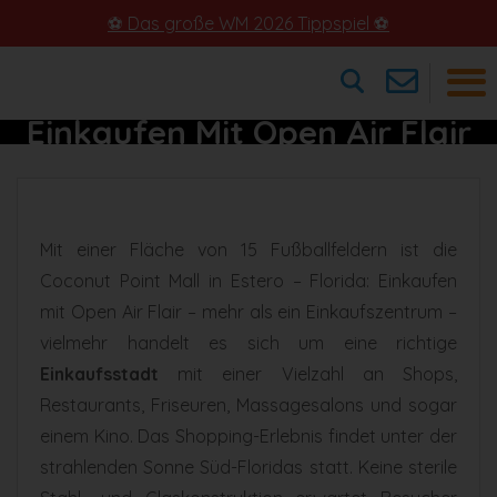
⚽ Das große WM 2026 Tippspiel ⚽
Coconut Point Mall –
Einkaufen Mit Open Air Flair
×
In Estero
Mit einer Fläche von 15 Fußballfeldern ist die
Coconut Point Mall in Estero – Florida: Einkaufen
mit Open Air Flair – mehr als ein Einkaufszentrum –
vielmehr handelt es sich um eine richtige
Einkaufsstadt
mit einer Vielzahl an Shops,
Restaurants, Friseuren, Massagesalons und sogar
einem Kino. Das Shopping-Erlebnis findet unter der
strahlenden Sonne Süd-Floridas statt. Keine sterile