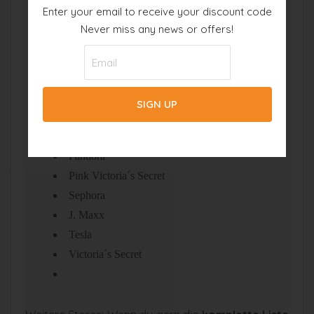
Enter your email to receive your discount code
Florida Blue
Never miss any news or offers!
Francesca´s Collections
Hollister Co.
Lane Bryant
Lilly Pulitzer
Michael Kors
Pandora
Pink Victoria´s Secret
Sephora
J. Maxx
Tesla
Victoria´s Secret