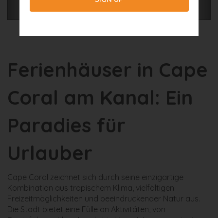
Ferienhäuser in Cape
Coral am Kanal: Ein
Paradies für
Urlauber
Cape Coral zeichnet sich durch seine einzigartige
Kombination aus tropischem Klima, vielfältigen
Freizeitmöglichkeiten und beeindruckender Natur aus.
Die Stadt bietet eine Fülle an Aktivitäten, von