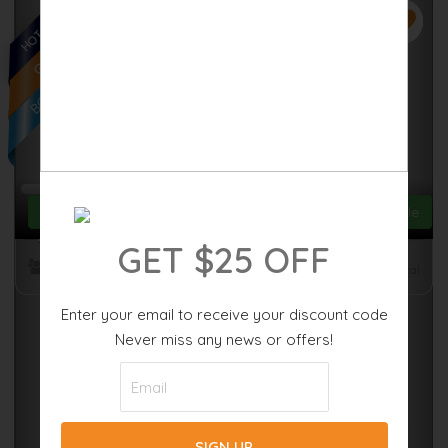
HOT TUB SPA
Previous
Nex
BOAT RENTAL VOUCHER
GULF ACCESS
{[ property.flex_dates.length ]}
Alternate Dates Available
GET $25 OFF
Starting From
sqft
sqft
Total
Enter your email to receive your discount code
Never miss any news or offers!
SHOW MORE