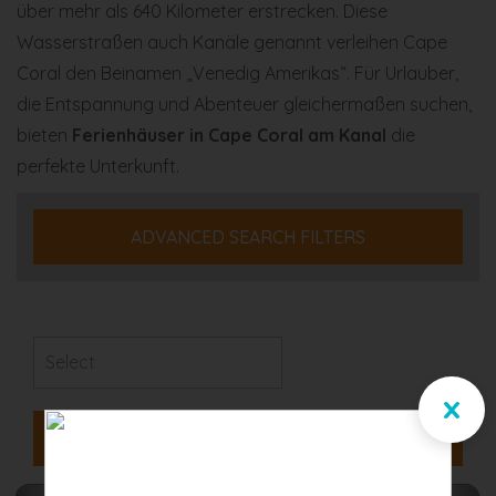
über mehr als 640 Kilometer erstrecken. Diese
Wasserstraßen auch Kanäle genannt verleihen Cape
Coral den Beinamen „Venedig Amerikas“. Für Urlauber,
die Entspannung und Abenteuer gleichermaßen suchen,
bieten
Ferienhäuser in Cape Coral am Kanal
die
perfekte Unterkunft.
ADVANCED SEARCH FILTERS
x
Favorite Properties
(
)