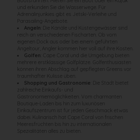
Bootsfahrten. Mieten Sie ein Boot oder ein Kajak
und erkunden Sie die Wasserwege. Für
Adrenalinjunkies gibt es Jetski-Verleihe und
Parasailing-Angebote.
Angeln
: Die Kanäle und Küstengewässer sind
reich an verschiedenen Fischarten. Ob vom
eigenen Dock aus oder bei einem geführten
Angeltour, Angler kommen hier voll auf ihre Kosten.
Golfen
: Cape Coral und die Umgebung bieten
mehrere erstklassige Golfplätze. Golfenthusiasten
können ihren Abschlag auf gepflegten Greens vor
traumhafter Kulisse üben.
Shopping und Gastronomie
: Die Stadt bietet
zahlreiche Einkaufs- und
Gastronomiemöglichkeiten. Vom charmanten
Boutique-Laden bis hin zum luxuriösen
Einkaufszentrum ist für jeden Geschmack etwas
dabei. Kulinarisch hat Cape Coral von frischen
Meeresfrüchten bis hin zu internationalen
Spezialitäten alles zu bieten.